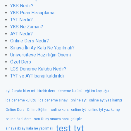
YKS Nedir?
YKS Puan Hesaplama
TYT Nedir?
YKS Ne Zaman?
AYT Nedir?
Online Ders Nedir?
Sınava İki Ay Kala Ne Yapılmalı?
Üniversiteye Hazırlığın Önemi
Özel Ders
LGS Deneme Kulübü Nedir?
TYT ve AYT barajı kaldırıldı
ayt 2 ayda biter mi
birebir ders
deneme kulübü
eğitim koçluğu
lgs deneme kulübü
lgs deneme sınavı
online ayt
online ayt yaz kampı
Online Ders
Online Eğitim
online kurs
online tyt
online tyt yaz kampı
online özel ders
son iki ay sınava nasıl çalışılır
test
tyt
sınava iki ay kala ne yapılmalı