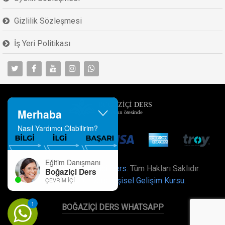
Gizlilik Sözleşmesi
İş Yeri Politikası
Merhaba
Nasıl Yardımcı Olabilirim?
Eğitim Danışmanı
Developed by
Boğaziçi Ders
. Tüm Hakları Saklıdır.
Boğaziçi Ders
Özel Boğaziçi Ders Kişisel Gelişim Kursu
.
ÇEVRIM İÇI
1
BOĞAZIÇI DERS WHATSAPP