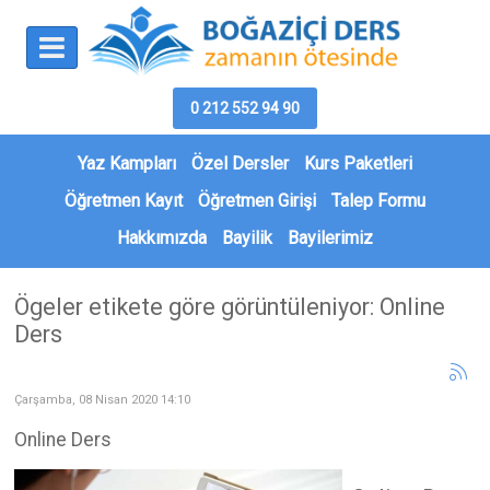
0 212 552 94 90
Yaz Kampları
Özel Dersler
Kurs Paketleri
Öğretmen Kayıt
Öğretmen Girişi
Talep Formu
Hakkımızda
Bayilik
Bayilerimiz
Ögeler etikete göre görüntüleniyor: Online
Ders
Çarşamba, 08 Nisan 2020 14:10
Online Ders