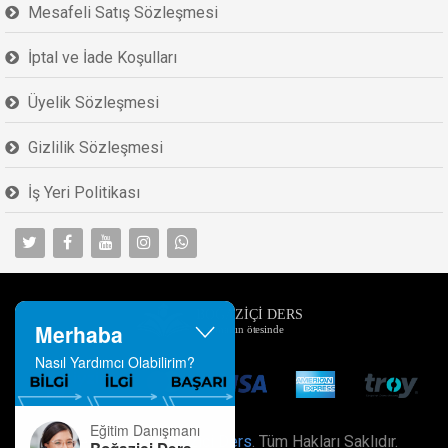
Mesafeli Satış Sözleşmesi
İptal ve İade Koşulları
Üyelik Sözleşmesi
Gizlilik Sözleşmesi
İş Yeri Politikası
Merhaba
Nasıl Yardımcı Olabilirim?
Eğitim Danışmanı
Developed by
Boğaziçi Ders
. Tüm Hakları Saklıdır.