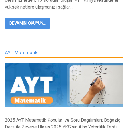
ders hizmetleri, 13 sorudan oluşan AYT Kimya testinde en
yüksek netlere ulaşmanızı sağlar.…
DEVAMINI OKUYUN...
AYT Matematik
2025 AYT Matematik Konuları ve Soru Dağılımları: Boğaziçi
Ders ile Zirveye Ulaşın 2025 YKS’nin Alan Yeterlilik Testi