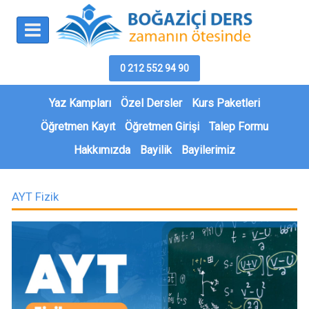
0 212 552 94 90
Yaz Kampları
Özel Dersler
Kurs Paketleri
Öğretmen Kayıt
Öğretmen Girişi
Talep Formu
Hakkımızda
Bayilik
Bayilerimiz
AYT Fizik