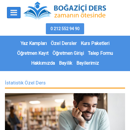
0 212 552 94 90
Yaz Kampları
Özel Dersler
Kurs Paketleri
Öğretmen Kayıt
Öğretmen Girişi
Talep Formu
Hakkımızda
Bayilik
Bayilerimiz
İstatistik Özel Ders