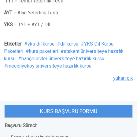
TYT
= Temel Yeterlilik Testi
AYT
= Alan Yeterlilik Testi
YKS
= TYT + AYT / DİL
Etiketler
yks dil kursu
dil kursu
YKS Dil Kursu
Paketleri
kurs paketleri
atakent üniversiteye hazırlık
kursu
bahçelievler üniversiteye hazırlık kursu
mecidiyeköy üniversiteye hazırlık kursu
yukarı çık
KURS BAŞVURU FORMU
Başvuru Süreci: