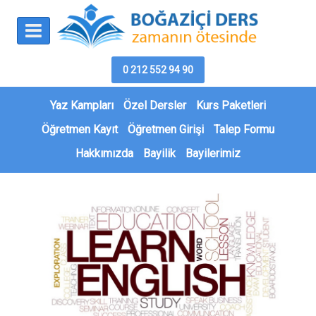
0 212 552 94 90
Yaz Kampları
Özel Dersler
Kurs Paketleri
Öğretmen Kayıt
Öğretmen Girişi
Talep Formu
Hakkımızda
Bayilik
Bayilerimiz