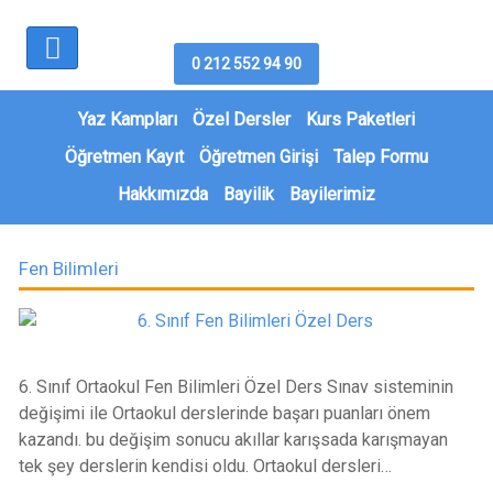
0 212 552 94 90
Yaz Kampları
Özel Dersler
Kurs Paketleri
Öğretmen Kayıt
Öğretmen Girişi
Talep Formu
Hakkımızda
Bayilik
Bayilerimiz
Fen Bilimleri
6. Sınıf Ortaokul Fen Bilimleri Özel Ders Sınav sisteminin
değişimi ile Ortaokul derslerinde başarı puanları önem
kazandı. bu değişim sonucu akıllar karışsada karışmayan
tek şey derslerin kendisi oldu. Ortaokul dersleri…