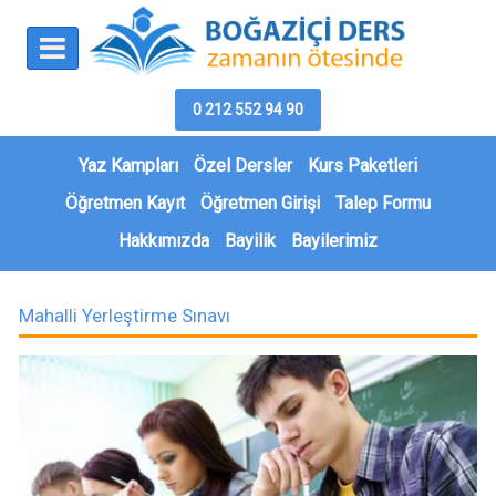
0 212 552 94 90
Yaz Kampları
Özel Dersler
Kurs Paketleri
Öğretmen Kayıt
Öğretmen Girişi
Talep Formu
Hakkımızda
Bayilik
Bayilerimiz
Mahalli Yerleştirme Sınavı