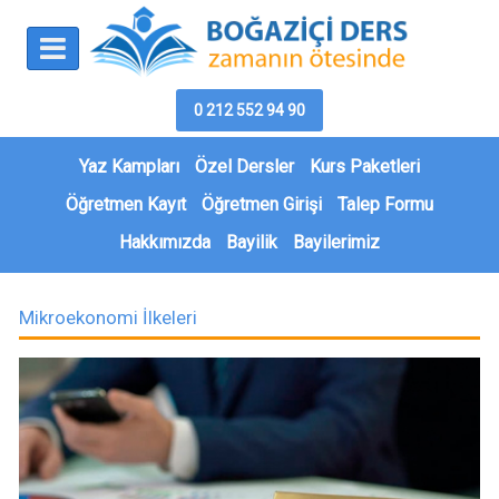
0 212 552 94 90
Yaz Kampları
Özel Dersler
Kurs Paketleri
Öğretmen Kayıt
Öğretmen Girişi
Talep Formu
Hakkımızda
Bayilik
Bayilerimiz
Mikroekonomi İlkeleri