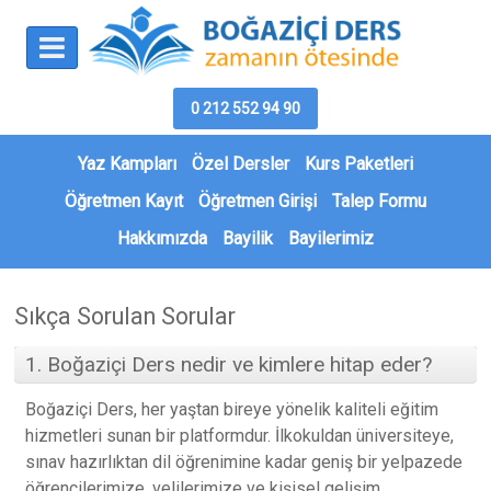
0 212 552 94 90
Yaz Kampları
Özel Dersler
Kurs Paketleri
Öğretmen Kayıt
Öğretmen Girişi
Talep Formu
Hakkımızda
Bayilik
Bayilerimiz
Sıkça Sorulan Sorular
1. Boğaziçi Ders nedir ve kimlere hitap eder?
Boğaziçi Ders, her yaştan bireye yönelik kaliteli eğitim
hizmetleri sunan bir platformdur. İlkokuldan üniversiteye,
sınav hazırlıktan dil öğrenimine kadar geniş bir yelpazede
öğrencilerimize, velilerimize ve kişisel gelişim