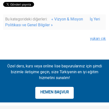
READ MORE
READ MORE
Bu kategorideki diğerleri:
« Vizyon & Misyon
İş Yeri
Politikası ve Genel Bilgiler »
yukarı çık
Özel ders, kurs veya online lise başvurularınız için şimdi
bizimle iletişime geçin, size Türkiyenin en iyi eğitim
hizmetini sunalım!
HEMEN BAŞVUR