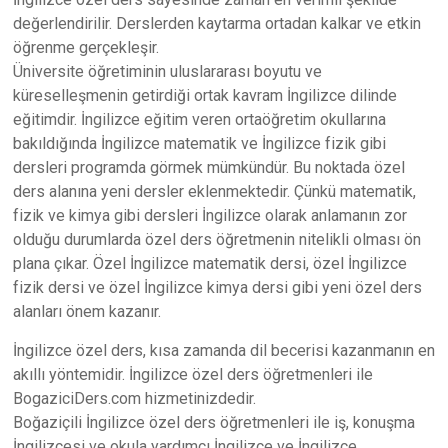
değerlendirilir. Derslerden kaytarma ortadan kalkar ve etkin
öğrenme gerçekleşir.
Üniversite öğretiminin uluslararası boyutu ve
küreselleşmenin getirdiği ortak kavram İngilizce dilinde
eğitimdir. İngilizce eğitim veren ortaöğretim okullarına
bakıldığında İngilizce matematik ve İngilizce fizik gibi
dersleri programda görmek mümkündür. Bu noktada özel
ders alanına yeni dersler eklenmektedir. Çünkü matematik,
fizik ve kimya gibi dersleri İngilizce olarak anlamanın zor
olduğu durumlarda özel ders öğretmenin nitelikli olması ön
plana çıkar. Özel İngilizce matematik dersi, özel İngilizce
fizik dersi ve özel İngilizce kimya dersi gibi yeni özel ders
alanları önem kazanır.
İngilizce özel ders, kısa zamanda dil becerisi kazanmanın en
akıllı yöntemidir. İngilizce özel ders öğretmenleri ile
BogaziciDers.com hizmetinizdedir.
Boğaziçili İngilizce özel ders öğretmenleri ile iş, konuşma
İngilizcesi ve okula yardımcı İngilizce ve İngilizce