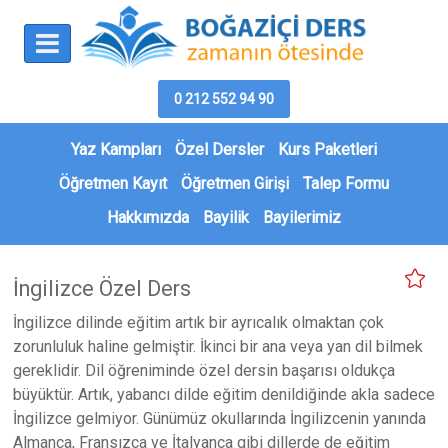
0 212 552 94 90
Yaz Kampları
Özel Dersler
Kurs Paketleri
Öğretmen Kayıt
Öğretmen Girişi
Talep Formu
Hakkımızda
Bayilik
Bayilerimiz
İngilizce Özel Ders
İngilizce dilinde eğitim artık bir ayrıcalık olmaktan çok
zorunluluk haline gelmiştir. İkinci bir ana veya yan dil bilmek
gereklidir. Dil öğreniminde özel dersin başarısı oldukça
büyüktür. Artık, yabancı dilde eğitim denildiğinde akla sadece
İngilizce gelmiyor. Günümüz okullarında İngilizcenin yanında
Almanca, Fransızca ve İtalyanca gibi dillerde de eğitim