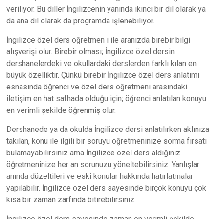
veriliyor. Bu diller İngilizcenin yanında ikinci bir dil olarak ya
da ana dil olarak da programda işlenebiliyor.
İngilizce özel ders öğretmen i ile aranızda birebir bilgi
alışverişi olur. Birebir olması; İngilizce özel dersin
dershanelerdeki ve okullardaki derslerden farklı kılan en
büyük özelliktir. Çünkü birebir İngilizce özel ders anlatımı
esnasında öğrenci ve özel ders öğretmeni arasındaki
iletişim en hat safhada olduğu için; öğrenci anlatılan konuyu
en verimli şekilde öğrenmiş olur.
Dershanede ya da okulda İngilizce dersi anlatılırken aklınıza
takılan, konu ile ilgili bir soruyu öğretmeninize sorma fırsatı
bulamayabilirsiniz ama İngilizce özel ders aldığınız
öğretmeninize her an sorunuzu yöneltebilirsiniz. Yanlışlar
anında düzeltileri ve eski konular hakkında hatırlatmalar
yapılabilir. İngilizce özel ders sayesinde birçok konuyu çok
kısa bir zaman zarfında bitirebilirsiniz.
İngilizce özel ders sayesinde zaman en verimli şekilde