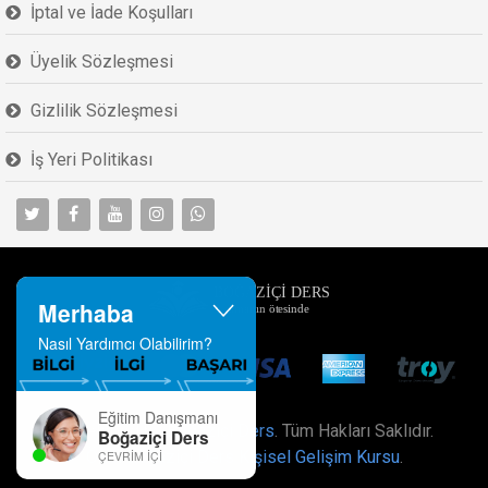
İptal ve İade Koşulları
Üyelik Sözleşmesi
Gizlilik Sözleşmesi
İş Yeri Politikası
Merhaba
Nasıl Yardımcı Olabilirim?
Eğitim Danışmanı
Developed by
Boğaziçi Ders
. Tüm Hakları Saklıdır.
Boğaziçi Ders
Özel Boğaziçi Ders Kişisel Gelişim Kursu
.
ÇEVRIM İÇI