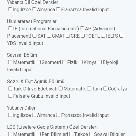
Yabancı Dil Özel Dersler
İngilizce
Almanca
Fransızca
Invalid Input
Uluslararası Programlar
IB (International Baccalaureate)
AP (Advanced
Placement)
SAT
GMAT
GRE
TOEFL
IELTS
YDS
Invalid Input
Sayısal Bölüm
Matematik
Geometri
Fizik
Kimya
Biyoloji
Invalid Input
Sözel & Eşit Ağırlık Bölümü
Türk Dili ve Edebiyatı
Matematik
Tarih
Coğrafya
Felsefe Grubu
Invalid Input
Yabancı Diller
İngilizce
Almanca
Fransızca
Invalid Input
LGS (Liselere Geçiş Sistemi) Özel Dersleri:
Matematik
Fen Bilimleri
Türkçe
Sosyal Bilgiler