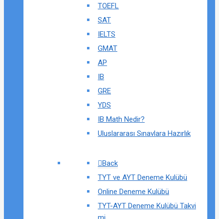
TOEFL
SAT
IELTS
GMAT
AP
IB
GRE
YDS
IB Math Nedir?
Uluslararası Sınavlara Hazırlık
Back
TYT ve AYT Deneme Kulübü
Online Deneme Kulübü
TYT-AYT Deneme Kulübü Takvi
mi