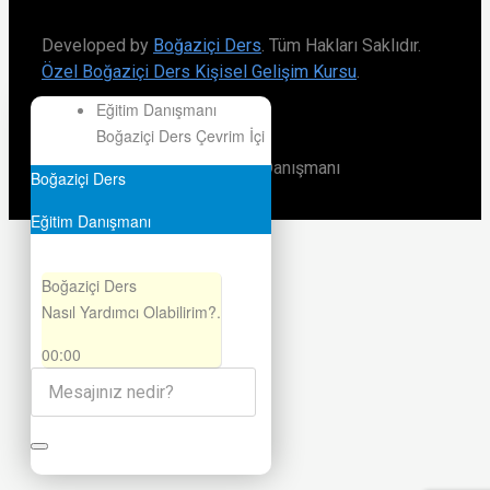
Developed by
Boğaziçi Ders
. Tüm Hakları Saklıdır.
Özel Boğaziçi Ders Kişisel Gelişim Kursu
.
Eğitim Danışmanı
BOĞAZIÇI DERS WHATSAPP
Boğaziçi Ders
Çevrim İçi
Boğaziçi Ders Eğitim Danışmanı
Boğaziçi Ders
Eğitim Danışmanı
Boğaziçi Ders
Nasıl Yardımcı Olabilirim?.
00:00