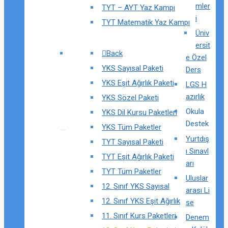
mler
TYT – AYT Yaz Kampı
i
TYT Matematik Yaz Kampı
Üniv
ersit
Back
e Özel
YKS Sayısal Paketi
Ders
YKS Eşit Ağırlık Paketi
LGS H
azırlık
YKS Sözel Paketi
Okula
YKS Dil Kursu Paketleri
Destek
YKS Tüm Paketler
Yurtdış
TYT Sayısal Paketi
ı Sınavl
TYT Eşit Ağırlık Paketi
arı
TYT Tüm Paketler
Uluslar
12. Sınıf YKS Sayısal
arası Li
12. Sınıf YKS Eşit Ağırlık
se
11. Sınıf Kurs Paketleri
Denem