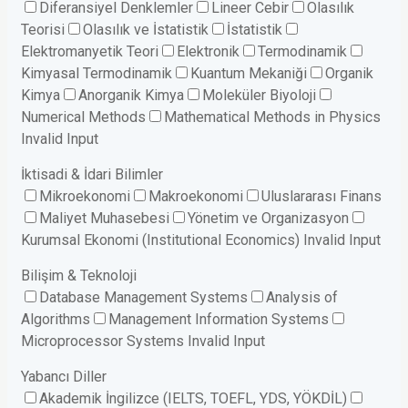
Diferansiyel Denklemler
Lineer Cebir
Olasılık
Teorisi
Olasılık ve İstatistik
İstatistik
Elektromanyetik Teori
Elektronik
Termodinamik
Kimyasal Termodinamik
Kuantum Mekaniği
Organik
Kimya
Anorganik Kimya
Moleküler Biyoloji
Numerical Methods
Mathematical Methods in Physics
Invalid Input
İktisadi & İdari Bilimler
Mikroekonomi
Makroekonomi
Uluslararası Finans
Maliyet Muhasebesi
Yönetim ve Organizasyon
Kurumsal Ekonomi (Institutional Economics)
Invalid Input
Bilişim & Teknoloji
Database Management Systems
Analysis of
Algorithms
Management Information Systems
Microprocessor Systems
Invalid Input
Yabancı Diller
Akademik İngilizce (IELTS, TOEFL, YDS, YÖKDİL)