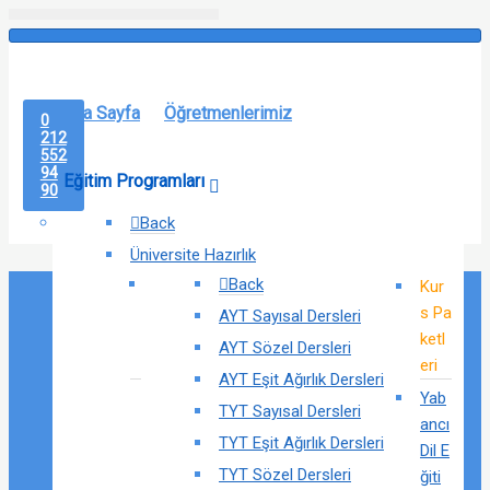
Ana Sayfa
Öğretmenlerimiz
0
212
552
94
Eğitim Programları
90
Back
Üniversite Hazırlık
Back
Kur
s Pa
AYT Sayısal Dersleri
ketl
AYT Sözel Dersleri
eri
AYT Eşit Ağırlık Dersleri
Yab
TYT Sayısal Dersleri
ancı
TYT Eşit Ağırlık Dersleri
Dil E
TYT Sözel Dersleri
ğiti