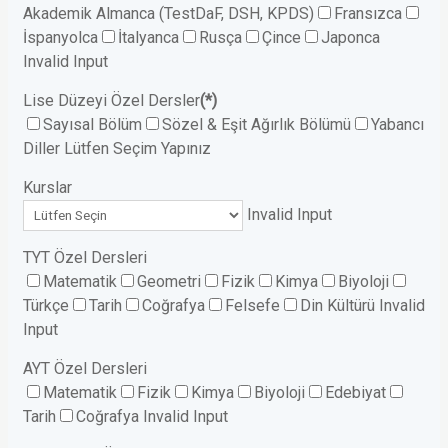
Akademik Almanca (TestDaF, DSH, KPDS)
Fransızca
İspanyolca
İtalyanca
Rusça
Çince
Japonca
Invalid Input
Lise Düzeyi Özel Dersler
(*)
Sayısal Bölüm
Sözel & Eşit Ağırlık Bölümü
Yabancı
Diller
Lütfen Seçim Yapınız
Kurslar
Invalid Input
TYT Özel Dersleri
Matematik
Geometri
Fizik
Kimya
Biyoloji
Türkçe
Tarih
Coğrafya
Felsefe
Din Kültürü
Invalid
Input
AYT Özel Dersleri
Matematik
Fizik
Kimya
Biyoloji
Edebiyat
Tarih
Coğrafya
Invalid Input