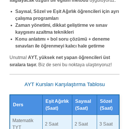
sağlayacak özgün bir eğitim metodu
uyguluyoruz.
Sayısal, Sözel ve Eşit Ağırlık öğrencileri için ayrı
çalışma programları
Zaman yönetimi, dikkat geliştirme ve sınav
kaygısını azaltma teknikleri
Konu anlatımı + bol soru çözümü + deneme
sınavları ile öğrenmeyi kalıcı hale getirme
Unutma!
AYT, yüksek net yapan öğrencileri üst
sıralara taşır.
Biz de seni bu noktaya ulaştırıyoruz!
AYT Kursları Karşılaştırma Tablosu
Eşit Ağırlık
Sayısal
Sözel
Ders
(Saat)
(Saat)
(Saat)
Matematik
2 Saat
2 Saat
3 Saat
TYT