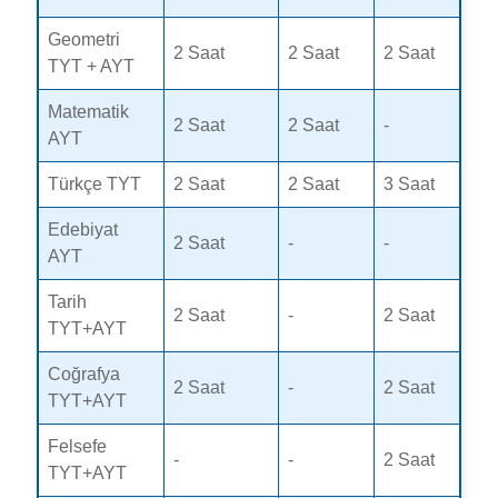
Geometri
2 Saat
2 Saat
2 Saat
TYT + AYT
Matematik
2 Saat
2 Saat
-
AYT
Türkçe TYT
2 Saat
2 Saat
3 Saat
Edebiyat
2 Saat
-
-
AYT
Tarih
2 Saat
-
2 Saat
TYT+AYT
Coğrafya
2 Saat
-
2 Saat
TYT+AYT
Felsefe
-
-
2 Saat
TYT+AYT