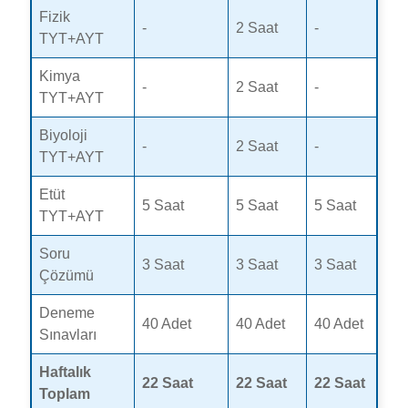
Fizik
-
2 Saat
-
TYT+AYT
Kimya
-
2 Saat
-
TYT+AYT
Biyoloji
-
2 Saat
-
TYT+AYT
Etüt
5 Saat
5 Saat
5 Saat
TYT+AYT
Soru
3 Saat
3 Saat
3 Saat
Çözümü
Deneme
40 Adet
40 Adet
40 Adet
Sınavları
Haftalık
22 Saat
22 Saat
22 Saat
Toplam