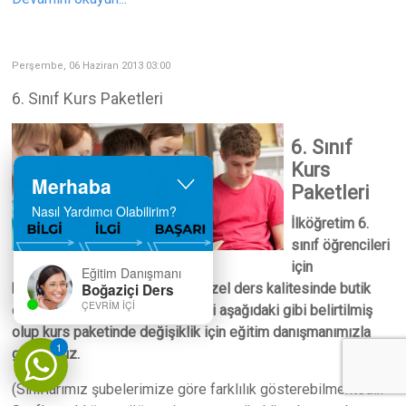
Perşembe, 06 Haziran 2013 03:00
6. Sınıf Kurs Paketleri
6. Sınıf
Kurs
Merhaba
Paketleri
Nasıl Yardımcı Olabilirim?
İlköğretim 6.
sınıf öğrencileri
için
Eğitim Danışmanı
hazırladığımız özel sınıflarda özel ders kalitesinde butik
Boğaziçi Ders
ÇEVRIM İÇI
eğitim vermekteyiz. Kurs içeriği aşağıdaki gibi belirtilmiş
olup kurs paketinde değişiklik için eğitim danışmanımızla
1
görüşünüz.
(Sınıflarımız şubelerimize göre farklılık gösterebilmektedir.