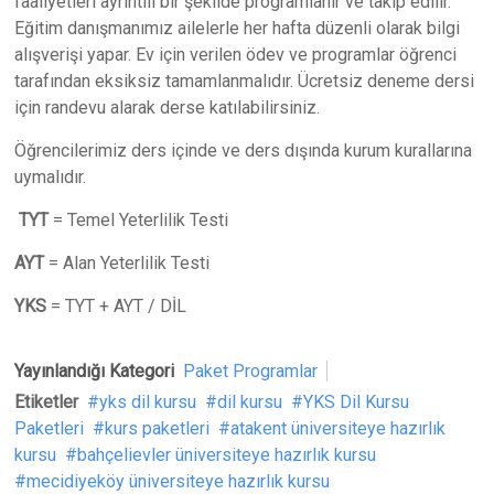
faaliyetleri ayrıntılı bir şekilde programlanır ve takip edilir.
Eğitim danışmanımız ailelerle her hafta düzenli olarak bilgi
alışverişi yapar. Ev için verilen ödev ve programlar öğrenci
tarafından eksiksiz tamamlanmalıdır. Ücretsiz deneme dersi
için randevu alarak derse katılabilirsiniz.
Öğrencilerimiz ders içinde ve ders dışında kurum kurallarına
uymalıdır.
TYT
= Temel Yeterlilik Testi
AYT
= Alan Yeterlilik Testi
YKS
= TYT + AYT / DİL
Yayınlandığı Kategori
Paket Programlar
Etiketler
yks dil kursu
dil kursu
YKS Dil Kursu
Paketleri
kurs paketleri
atakent üniversiteye hazırlık
kursu
bahçelievler üniversiteye hazırlık kursu
mecidiyeköy üniversiteye hazırlık kursu