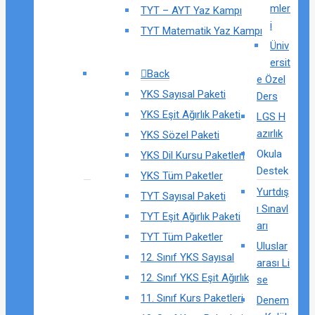
mler
TYT – AYT Yaz Kampı
i
TYT Matematik Yaz Kampı
Üniv
ersit
Back
e Özel
YKS Sayısal Paketi
Ders
YKS Eşit Ağırlık Paketi
LGS H
azırlık
YKS Sözel Paketi
Okula
YKS Dil Kursu Paketleri
Destek
YKS Tüm Paketler
Yurtdış
TYT Sayısal Paketi
ı Sınavl
TYT Eşit Ağırlık Paketi
arı
TYT Tüm Paketler
Uluslar
12. Sınıf YKS Sayısal
arası Li
12. Sınıf YKS Eşit Ağırlık
se
11. Sınıf Kurs Paketleri
Denem