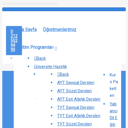
Ana Sayfa
Öğretmenlerimiz
0
212
552
94
Eğitim Programları
90
Back
Üniversite Hazırlık
Back
Kur
s Pa
AYT Sayısal Dersleri
ketl
AYT Sözel Dersleri
eri
AYT Eşit Ağırlık Dersleri
Yab
TYT Sayısal Dersleri
ancı
TYT Eşit Ağırlık Dersleri
Dil E
TYT Sözel Dersleri
ğiti