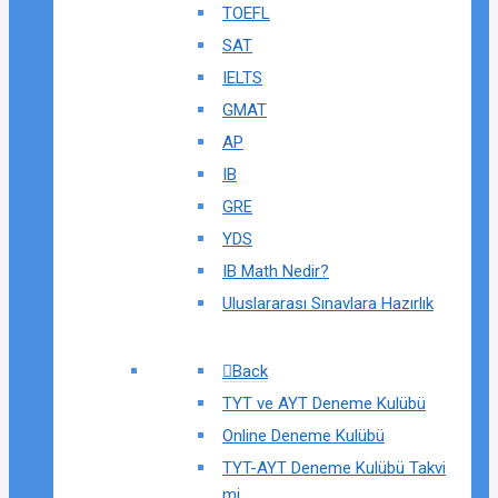
TOEFL
SAT
IELTS
GMAT
AP
IB
GRE
YDS
IB Math Nedir?
Uluslararası Sınavlara Hazırlık
Back
TYT ve AYT Deneme Kulübü
Online Deneme Kulübü
TYT-AYT Deneme Kulübü Takvi
mi