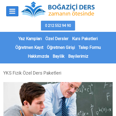
0 212 552 94 90
Yaz Kampları
Özel Dersler
Kurs Paketleri
Öğretmen Kayıt
Öğretmen Girişi
Talep Formu
Hakkımızda
Bayilik
Bayilerimiz
YKS Fizik Özel Ders Paketleri