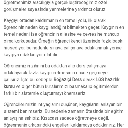
öğretmenimiz aracılığıyla gerçekleştireceğimiz özel
görüşmeler sayesinde yenmelerine yardımcı oluruz.
Kaygıyı ortadan kaldırmanın en temel yolu, ilk olarak
öğrencinin neden kaygılandığını bilmekten geçer. Kaygının en
temel nedeni ise öğrencinin ailesine ve çevresine mahcup
olma korkusudur. Örneğin öğrenci kendi üzerinde fazla baskı
hissediyor, bu nedenle sınava çalışmaya odaklanmak yerine
kaygıya odaklanıyor olabilir.
Öğrencimizin zihnini bu odaktan alıp ders çalışmaya
odaklayarak fazla kaygı üretmesinin önüne geçmeye
çalışırız. İşte bu sebeple
Boğaziçi Ders
olarak
LGS hazırlık
kursu
ve diğer bütün kurslarımızı basmakalıp eğitimlerden
farklı bir sistemle oluşturmayı önemseriz.
Öğrencilerimizin ihtiyaçlarını düşünen, kaygılarını anlayan bir
sistemi benimseriz. Bu nedenle zamanın ötesinde bir eğitim
anlayışına sahibiz. Kısacası sadece öğretmeye değil,
öğrenmenin arkasındaki engelleri kaldırmaya odaklanırız. Her