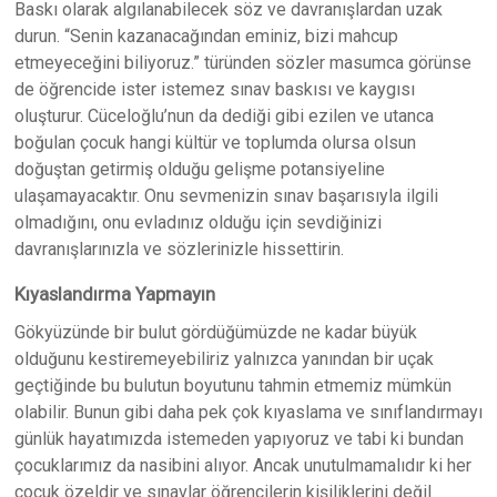
Baskı olarak algılanabilecek söz ve davranışlardan uzak
durun. “Senin kazanacağından eminiz, bizi mahcup
etmeyeceğini biliyoruz.” türünden sözler masumca görünse
de öğrencide ister istemez sınav baskısı ve kaygısı
oluşturur. Cüceloğlu’nun da dediği gibi ezilen ve utanca
boğulan çocuk hangi kültür ve toplumda olursa olsun
doğuştan getirmiş olduğu gelişme potansiyeline
ulaşamayacaktır. Onu sevmenizin sınav başarısıyla ilgili
olmadığını, onu evladınız olduğu için sevdiğinizi
davranışlarınızla ve sözlerinizle hissettirin.
Kıyaslandırma Yapmayın
Gökyüzünde bir bulut gördüğümüzde ne kadar büyük
olduğunu kestiremeyebiliriz yalnızca yanından bir uçak
geçtiğinde bu bulutun boyutunu tahmin etmemiz mümkün
olabilir. Bunun gibi daha pek çok kıyaslama ve sınıflandırmayı
günlük hayatımızda istemeden yapıyoruz ve tabi ki bundan
çocuklarımız da nasibini alıyor. Ancak unutulmamalıdır ki her
çocuk özeldir ve sınavlar öğrencilerin kişiliklerini değil