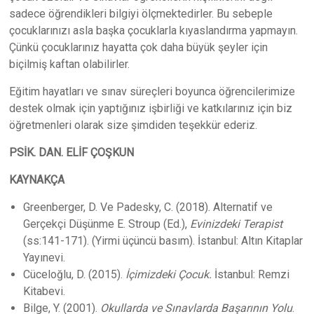
sadece öğrendikleri bilgiyi ölçmektedirler.
Bu
sebeple
çocuklarınızı asla başka çocuklarla kıyaslandırma yapmayın.
Çünkü çocuklarınız hayatta çok daha büyük şeyler için
biçilmiş kaftan olabilirler.
Eğitim hayatları ve sınav süreçleri boyunca öğrencilerimize
destek olmak için yaptığınız işbirliği ve katkılarınız için biz
öğretmenleri olarak size şimdiden teşekkür ederiz.
PSİK. DAN. ELİF ÇOŞKUN
KAYNAKÇA
Greenberger, D. Ve Padesky, C. (2018). Alternatif ve
Gerçekçi Düşünme E. Stroup (Ed.),
Evinizdeki Terapist
(ss:141-171). (Yirmi üçüncü basım). İstanbul: Altın Kitaplar
Yayınevi.
Cüceloğlu, D. (2015).
İçimizdeki Çocuk.
İstanbul: Remzi
Kitabevi.
Bilge, Y. (2001).
Okullarda ve Sınavlarda Başarının Yolu
.