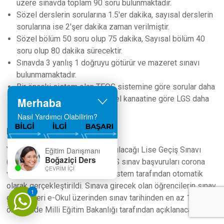
üzere sınavda toplam 90 soru bulunmaktadır.
Sözel derslerin sorularına 1.5'er dakika, sayısal derslerin
sorularına ise 2'şer dakika zaman verilmiştir.
Sözel bölüm 50 soru olup 75 dakika, Sayısal bölüm 40
soru olup 80 dakika sürecektir.
Sınavda 3 yanlış 1 doğruyu götürür ve mazeret sınavı
bulunmamaktadır.
Bir önceki sistem olan TEOG sistemine göre sorular daha
seçicidir ve öğrencilerin genel kanaatine göre LGS daha
Merhaba
zordur.
Nasıl Yardımcı Olabilirim?
LGS 2021 Ne Zaman?
Yaklaşık 1 milyon öğrencinin katılacağı Lise Geçiş Sınavı
Eğitim Danışmanı
Boğaziçi Ders
(LGS) için sayılı günler kaldı. LGS sınav başvuruları corona
ÇEVRIM İÇI
virüs tedbirleri kampsamında sistem tarafından otomatik
olarak gerçekleştirildi. Sınava girecek olan öğrencilerin sınav
1
giriş yerleri e-Okul üzerinden sınav tarihinden en az 1 hafta
öncesinde Milli Eğitim Bakanlığı tarafından açıklanacak.