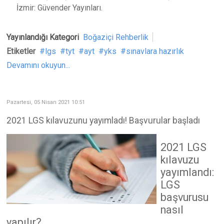
İzmir: Güvender Yayınları.
Yayınlandığı Kategori
Boğaziçi Rehberlik
Etiketler
lgs
tyt
ayt
yks
sınavlara hazırlık
Devamını okuyun...
Pazartesi, 05 Nisan 2021 10:51
2021 LGS kılavuzunu yayımladı! Başvurular başladı
2021 LGS
kılavuzu
yayımlandı:
LGS
başvurusu
nasıl
yapılır?