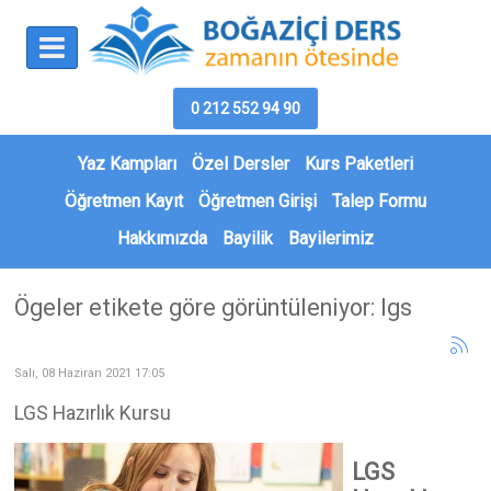
0 212 552 94 90
Yaz Kampları
Özel Dersler
Kurs Paketleri
Öğretmen Kayıt
Öğretmen Girişi
Talep Formu
Hakkımızda
Bayilik
Bayilerimiz
Ögeler etikete göre görüntüleniyor: lgs
Salı, 08 Haziran 2021 17:05
LGS Hazırlık Kursu
LGS