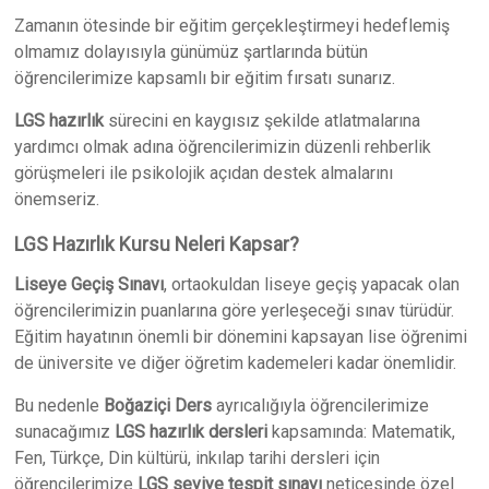
Zamanın ötesinde bir eğitim gerçekleştirmeyi hedeflemiş
olmamız dolayısıyla günümüz şartlarında bütün
öğrencilerimize kapsamlı bir eğitim fırsatı sunarız.
LGS hazırlık
sürecini en kaygısız şekilde atlatmalarına
yardımcı olmak adına öğrencilerimizin düzenli rehberlik
görüşmeleri ile psikolojik açıdan destek almalarını
önemseriz.
LGS Hazırlık Kursu Neleri Kapsar?
Liseye Geçiş Sınavı
, ortaokuldan liseye geçiş yapacak olan
öğrencilerimizin puanlarına göre yerleşeceği sınav türüdür.
Eğitim hayatının önemli bir dönemini kapsayan lise öğrenimi
de üniversite ve diğer öğretim kademeleri kadar önemlidir.
Bu nedenle
Boğaziçi Ders
ayrıcalığıyla öğrencilerimize
sunacağımız
LGS hazırlık dersleri
kapsamında: Matematik,
Fen, Türkçe, Din kültürü, inkılap tarihi dersleri için
öğrencilerimize
LGS seviye tespit sınavı
neticesinde özel